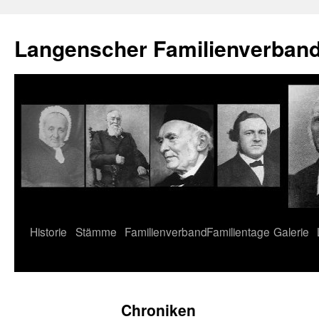
Langenscher Familienverban
Springe
Historie
Stämme
Familienverband
Familientage
Galerie
zum
Inhalt
Chroniken